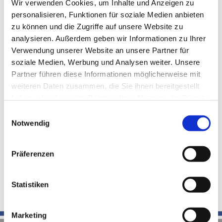
Wir verwenden Cookies, um Inhalte und Anzeigen zu
Gehalt an. Wir helfen Ihnen in Fragen der
personalisieren, Funktionen für soziale Medien anbieten
Mitarbeitervergütungen, Urlaubsgelder, Lohnfortzahlungen im
zu können und die Zugriffe auf unsere Website zu
Krankheitsfall, Reisekosten und vielen weiteren Themen rund um
analysieren. Außerdem geben wir Informationen zu Ihrer
Ihre Mitarbeiter gerne weiter. Auf Wunsch bereiten wir die Lohn-
Verwendung unserer Website an unsere Partner für
und Gehalts- sowie, die Lohnsteuer- und
soziale Medien, Werbung und Analysen weiter. Unsere
Sozialversicherungsbeitragszahlungen vor, sodass Sie diese nur
Partner führen diese Informationen möglicherweise mit
noch in Ihrem Zahlungsverkehr-Programm freigeben müssen.
weiteren Daten zusammen, die Sie ihnen bereitgestellt
haben oder die sie im Rahmen Ihrer Nutzung der Dienste
Ergänzend unterstützen und begleiten wir Sie bei Lohnsteuer-
gesammelt haben.
Einwilligungsauswahl
Prüfungen durch das Finanzamt sowie bei
Notwendig
Sozialversicherungsprüfungen durch die Deutsche
Rentenversicherungsanstalt. Bei all diesen Tätigkeiten nutzen wir
modernste Software, um auch hier den gesetzlichen Vorgaben der
Präferenzen
(digitalen) Übermittlungswege Genüge zu tun.
Statistiken
Marketing