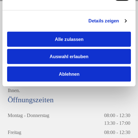
Nehmen Sie Kontakt auf
Details zeigen
In meiner Kanzlei steht der Mandant im Mittelpunkt, deshalb
Alle zulassen
sind wir ganz persönlich vor Ort in Königheim für Sie da.
Darüber hinaus erreichen Sie uns auch telefonisch unter
09341
Auswahl erlauben
848814
, per E-Mail
info@steuerberater-berthold.de
oder über
unser Kontaktformular.
Ablehnen
Ich freue mich auf eine erfolgreiche Zusammenarbeit mit
Ihnen.
Öffnungszeiten
Montag - Donnerstag
08:00 - 12:30
13:30 - 17:00
Freitag
08:00 - 12:30